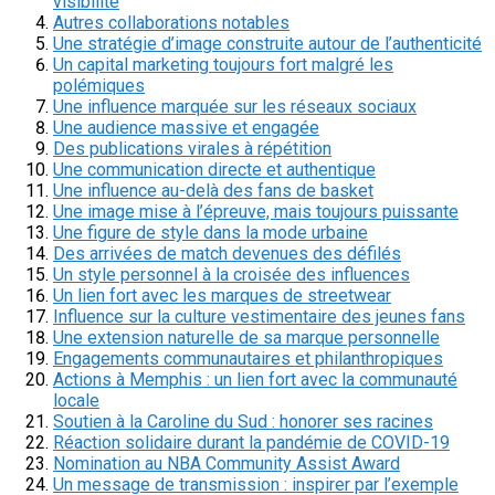
visibilité
Autres collaborations notables
Une stratégie d’image construite autour de l’authenticité
Un capital marketing toujours fort malgré les
polémiques
Une influence marquée sur les réseaux sociaux
Une audience massive et engagée
Des publications virales à répétition
Une communication directe et authentique
Une influence au-delà des fans de basket
Une image mise à l’épreuve, mais toujours puissante
Une figure de style dans la mode urbaine
Des arrivées de match devenues des défilés
Un style personnel à la croisée des influences
Un lien fort avec les marques de streetwear
Influence sur la culture vestimentaire des jeunes fans
Une extension naturelle de sa marque personnelle
Engagements communautaires et philanthropiques
Actions à Memphis : un lien fort avec la communauté
locale
Soutien à la Caroline du Sud : honorer ses racines
Réaction solidaire durant la pandémie de COVID-19
Nomination au NBA Community Assist Award
Un message de transmission : inspirer par l’exemple