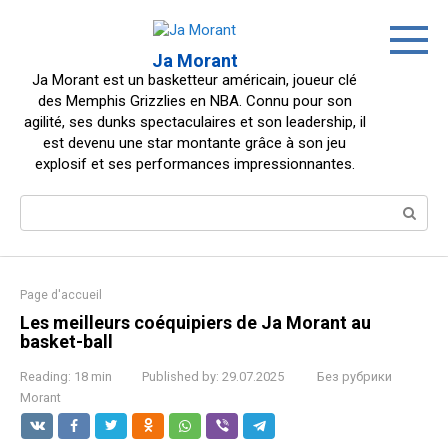
Skip
to
content
Ja Morant
Ja Morant est un basketteur américain, joueur clé
des Memphis Grizzlies en NBA. Connu pour son
agilité, ses dunks spectaculaires et son leadership, il
est devenu une star montante grâce à son jeu
explosif et ses performances impressionnantes.
Search:
Page d'accueil
Les meilleurs coéquipiers de Ja Morant au
basket-ball
Reading:
18 min
Published by:
29.07.2025
Без рубрики
Morant